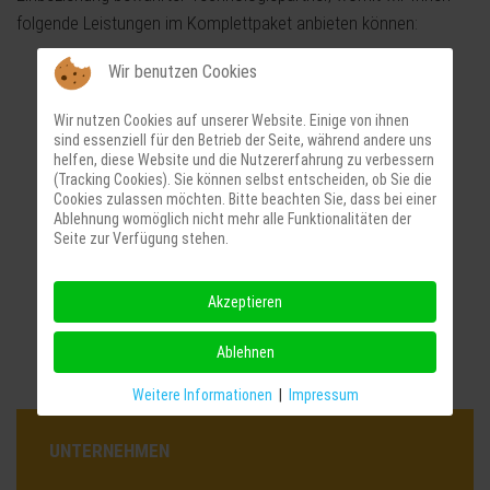
folgende Leistungen im Komplettpaket anbieten können:
Wir benutzen Cookies
Oberflächen- und Wärmebehandlung
Laserschneiden / Laserbeschriften
Wir nutzen Cookies auf unserer Website. Einige von ihnen
sind essenziell für den Betrieb der Seite, während andere uns
Senkerosion
helfen, diese Website und die Nutzererfahrung zu verbessern
Pulverbeschichten
(Tracking Cookies). Sie können selbst entscheiden, ob Sie die
Cookies zulassen möchten. Bitte beachten Sie, dass bei einer
Galvanobeschichtungen
Ablehnung womöglich nicht mehr alle Funktionalitäten der
Montage von Baugruppen
Seite zur Verfügung stehen.
CAD- Konstruktion
Sonderverzahnungen
Akzeptieren
Ablehnen
Weitere Informationen
|
Impressum
UNTERNEHMEN